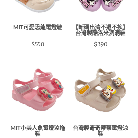
MIT可愛恐龍電燈鞋
【斷碼出清不退不換】
台灣製酷洛米洞洞鞋
$550
$390
MIT小美人魚電燈涼拖
台灣製奇奇蒂蒂電燈涼
鞋
鞋