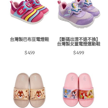
台灣製巴布豆電燈鞋
【斷碼出清不退不換】
台灣製女童電燈運動鞋
$459
$499