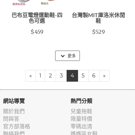
巴布豆電燈運動鞋-四
台灣製MIT庫洛米休閒
色可選
鞋
$459
$529
更多
«
1
2
3
4
5
6
»
網站導覽
熱門分類
關於我們
兒童拖鞋
問與答
限量特價
官方部落格
零碼出清
聯絡我們
媽媽區女鞋