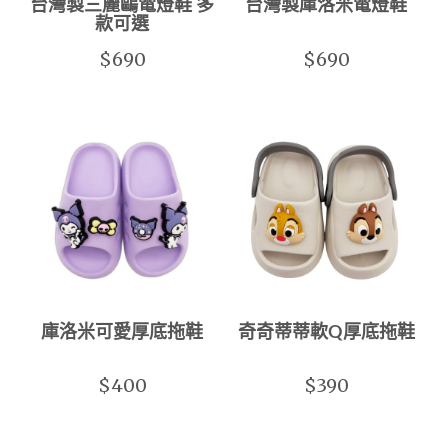
台灣製三麗鷗電燈鞋 多
台灣製庫洛米電燈鞋
款可選
$690
$690
庫洛米可愛厚底拖鞋
奇奇蒂蒂軟Q厚底拖鞋
$400
$390