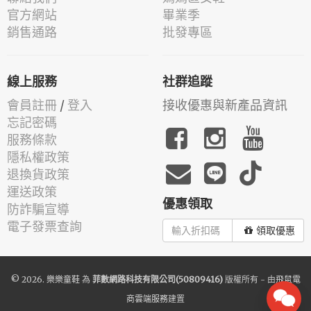
官方網站
畢業季
銷售通路
批發專區
線上服務
社群追蹤
會員註冊
/
登入
接收優惠與新產品資訊
忘記密碼
服務條款
隱私權政策
退換貨政策
運送政策
優惠領取
防詐騙宣導
電子發票查詢
領取優惠
© 2026.
樂樂童鞋
為
菲數網路科技有限公司(50809416)
版權所有 - 由
飛鼠電
商雲端服務
建置