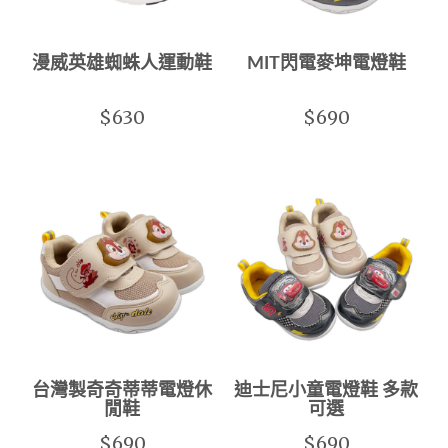
漫威英雄蜘蛛人運動鞋
MIT閃電麥坤電燈鞋
$630
$690
台灣製奇奇蒂蒂電燈休
迪士尼小童電燈鞋 多款
閒鞋
可選
$690
$690