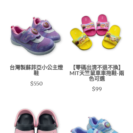
台灣製蘇菲亞小公主燈
【零碼出清不退不換】
鞋
MIT天竺鼠車車拖鞋-兩
色可選
$550
$99