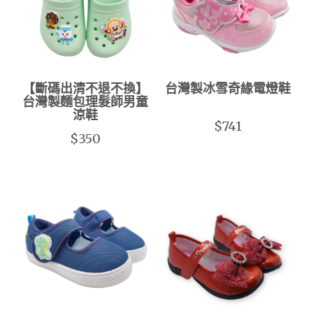
【斷碼出清不退不換】
台灣製冰雪奇緣電燈鞋
台灣製麵包理髮師男童
涼鞋
$741
$350