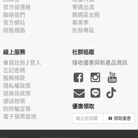
官方部落格
零碼出清
聯絡我們
媽媽區女鞋
官方網站
畢業季
銷售通路
批發專區
線上服務
社群追蹤
會員註冊
/
登入
接收優惠與新產品資訊
忘記密碼
服務條款
隱私權政策
退換貨政策
運送政策
優惠領取
防詐騙宣導
電子發票查詢
領取優惠