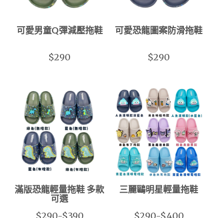
可愛男童Q彈減壓拖鞋
可愛恐龍圖案防滑拖鞋
$290
$290
滿版恐龍輕量拖鞋 多款
三麗鷗明星輕量拖鞋
可選
$290-$390
$290-$400