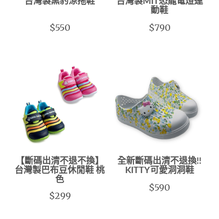
台灣製黑豹涼拖鞋
台灣製MIT恐龍電燈運
動鞋
$550
$790
【斷碼出清不退不換】
全新斷碼出清不退換!!
台灣製巴布豆休閒鞋 桃
KITTY可愛洞洞鞋
色
$590
$299