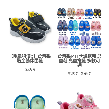
【限量特價!!】台灣製
台灣製MIT卡通拖鞋 兒
酷企鵝休閒鞋
童鞋 兒童拖鞋 多款可
選
$299
$290-$450