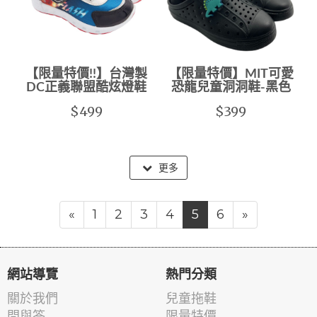
【限量特價!!】台灣製
【限量特價】MIT可愛
DC正義聯盟酷炫燈鞋
恐龍兒童洞洞鞋-黑色
$499
$399
更多
«
1
2
3
4
5
6
»
網站導覽
熱門分類
關於我們
兒童拖鞋
問與答
限量特價