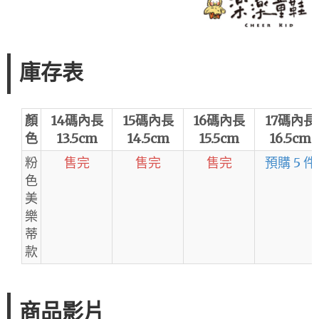
庫存表
顏
14碼內長
15碼內長
16碼內長
17碼內長
色
13.5cm
14.5cm
15.5cm
16.5cm
粉
售完
售完
售完
預購 5 件
色
美
樂
蒂
款
商品影片