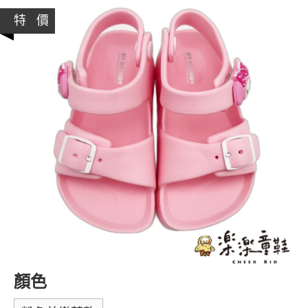
特 價
顏色