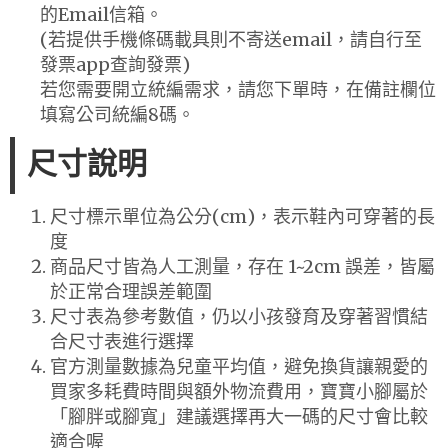
的Email信箱。
(若提供手機條碼載具則不寄送email，請自行至
發票app查詢發票)
若您需要開立統編需求，請您下單時，在備註欄位
填寫公司統編8碼。
尺寸說明
尺寸標示單位為公分(cm)，表示鞋內可穿著的長
度
商品尺寸皆為人工測量，存在 1~2cm 誤差，皆屬
於正常合理誤差範圍
尺寸表為參考數值，仍以小孩發育及穿著習慣結
合尺寸表進行選擇
官方測量數據為兒童平均值，避免換貨讓親愛的
買家多耗費時間與額外物流費用，寶寶小腳屬於
「腳胖或腳寬」建議選擇再大一碼的尺寸會比較
適合喔