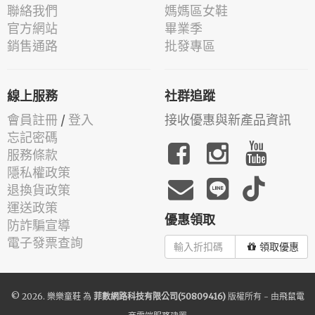
聯絡我們
媽媽區女鞋
官方網站
畢業季
銷售通路
批發專區
線上服務
社群追蹤
會員註冊
/
登入
接收優惠與新產品資訊
忘記密碼
服務條款
隱私權政策
退換貨政策
運送政策
優惠領取
防詐騙宣導
電子發票查詢
領取優惠
© 2026.
樂樂童鞋
為
菲數網路科技有限公司(50809416)
版權所有 - 由
飛鼠電