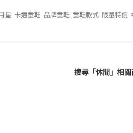
R月星
卡通童鞋
品牌童鞋
童鞋款式
限量特價
搜尋「休閒」相關