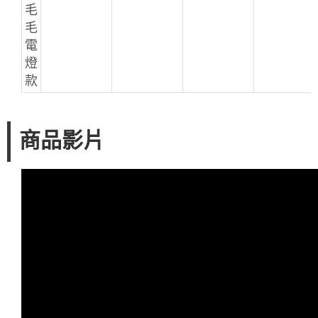
毛
毛
電
燈
款
商品影片