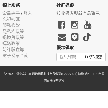
線上服務
社群追蹤
會員註冊
/
登入
接收優惠與新產品資訊
忘記密碼
服務條款
隱私權政策
退換貨政策
運送政策
優惠領取
防詐騙宣導
電子發票查詢
領取優惠
© 2026.
樂樂童鞋
為
菲數網路科技有限公司(50809416)
版權所有 - 由
飛鼠電
商雲端服務
建置