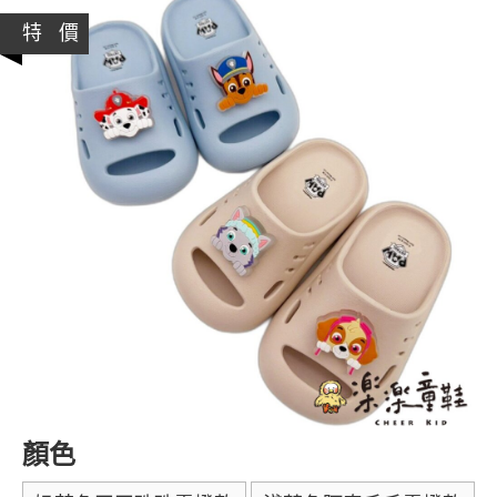
特 價
顏色