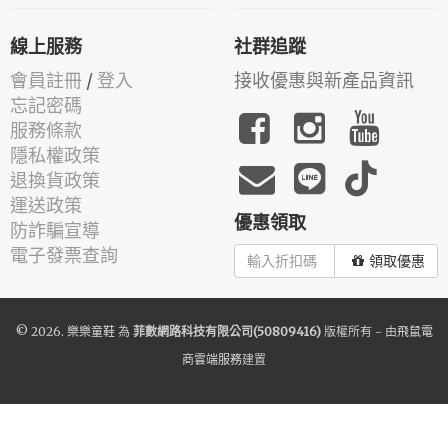
線上服務
社群追蹤
會員註冊
/
登入
接收優惠與新產品資訊
忘記密碼
服務條款
隱私權政策
退換貨政策
運送政策
優惠領取
防詐騙宣導
電子發票查詢
領取優惠
© 2026.
樂樂童鞋
為
菲數網路科技有限公司(50809416)
版權所有 - 由
飛鼠電
商雲端服務
建置