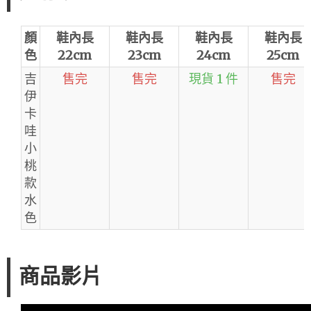
顏
鞋內長
鞋內長
鞋內長
鞋內長
色
22cm
23cm
24cm
25cm
吉
售完
售完
現貨 1 件
售完
伊
卡
哇
小
桃
款
水
色
商品影片