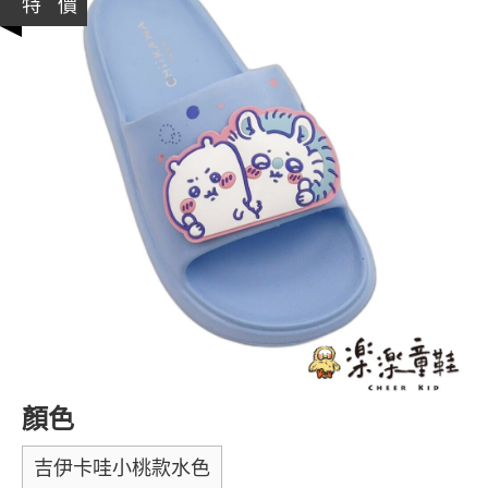
特 價
顏色
吉伊卡哇小桃款水色