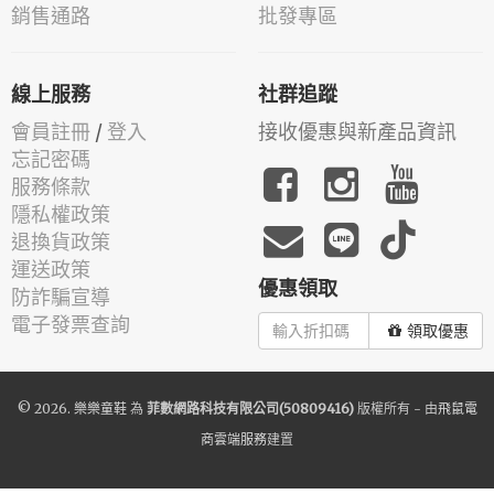
銷售通路
批發專區
線上服務
社群追蹤
會員註冊
/
登入
接收優惠與新產品資訊
忘記密碼
服務條款
隱私權政策
退換貨政策
運送政策
優惠領取
防詐騙宣導
電子發票查詢
領取優惠
© 2026.
樂樂童鞋
為
菲數網路科技有限公司(50809416)
版權所有 - 由
飛鼠電
商雲端服務
建置