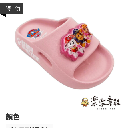
特 價
顏色