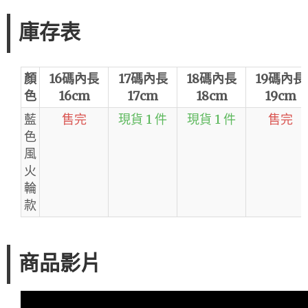
庫存表
顏
16碼內長
17碼內長
18碼內長
19碼內長
色
16cm
17cm
18cm
19cm
藍
售完
現貨 1 件
現貨 1 件
售完
色
風
火
輪
款
商品影片