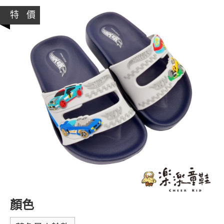
特 價
顏色