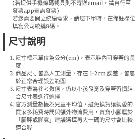
(若提供手機條碼載具則不寄送email，請自行至
發票app查詢發票)
若您需要開立統編需求，請您下單時，在備註欄位
填寫公司統編8碼。
尺寸說明
尺寸標示單位為公分(cm)，表示鞋內可穿著的長
度
商品尺寸皆為人工測量，存在 1~2cm 誤差，皆屬
於正常合理誤差範圍
尺寸表為參考數值，仍以小孩發育及穿著習慣結
合尺寸表進行選擇
官方測量數據為兒童平均值，避免換貨讓親愛的
買家多耗費時間與額外物流費用，寶寶小腳屬於
「腳胖或腳寬」建議選擇再大一碼的尺寸會比較
適合喔