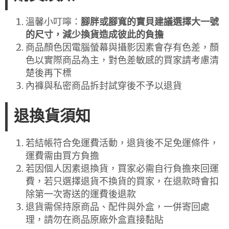
溫馨小叮嚀：
腳胖或腳寬的寶貝建議選擇大一號
的尺寸，減少換貨造成彼此的負擔
商品顏色因電腦螢幕與攝影因素會存有色差，顏
色以實際商品為主，對色差敏感的買家請考慮清
楚後再下標
內褲與私密商品拆封試穿後不予以退貨
退換貨須知
若結帳符合免運費活動，退貨後不足免運條件，
運費需由買方負擔
若因個人因素退換貨，買家必需自行負擔來回運
費，若只選擇退貨不換貨的買家，在退款時會扣
除第一次寄送的運費後退款
退貨需保持原商品、配件與外盒，一併寄回處
理，請勿在商品原廠外盒直接黏貼