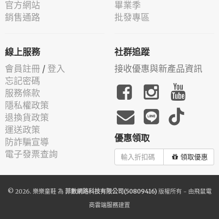
官方網站
畢業季
銷售通路
批發專區
線上服務
社群追蹤
會員註冊
/
登入
接收優惠與新產品資訊
忘記密碼
服務條款
隱私權政策
退換貨政策
運送政策
優惠領取
防詐騙宣導
電子發票查詢
領取優惠
© 2026.
樂樂童鞋
為
菲數網路科技有限公司(50809416)
版權所有 - 由
飛鼠電
商雲端服務
建置