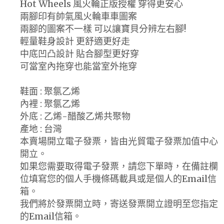
Hot Wheels 風火輪正版授權 穿得更安心
兩腳印有帥氣風火輪車車圖案
兩腳的圖案不一樣 可以讓寶貝分辨左右腳!
輕量鞋身設計 更舒適更好走
中底凹凸設計 貼合腳型更好穿
可當室內拖穿也能當室外拖穿
鞋面 : 聚氯乙烯
內裡 : 聚氯乙烯
外底 : 乙烯-醋酸乙烯共聚物
產地 : 台灣
本賣場開立電子發票，皆由光貿電子發票加值中心
開立。
如果您需要取得電子發票，請您下單時，在備註欄
位填寫您的個人手機條碼載具或是個人的Email信
箱。
我們將於發票開立時，寄送發票開立證明至您指定
的Email信箱。