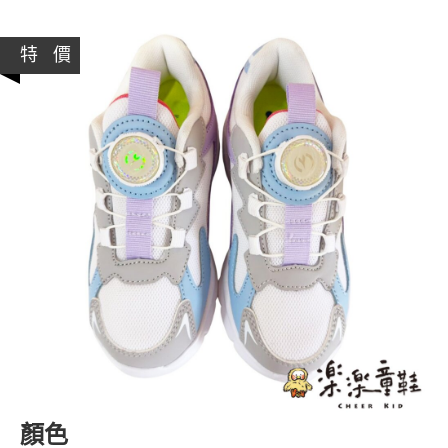
特 價
顏色