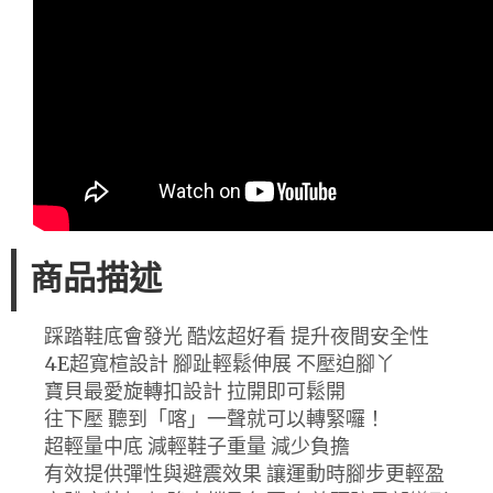
商品描述
踩踏鞋底會發光 酷炫超好看 提升夜間安全性
4E超寬楦設計 腳趾輕鬆伸展 不壓迫腳丫
寶貝最愛旋轉扣設計 拉開即可鬆開
往下壓 聽到「喀」一聲就可以轉緊囉！
超輕量中底 減輕鞋子重量 減少負擔
有效提供彈性與避震效果 讓運動時腳步更輕盈