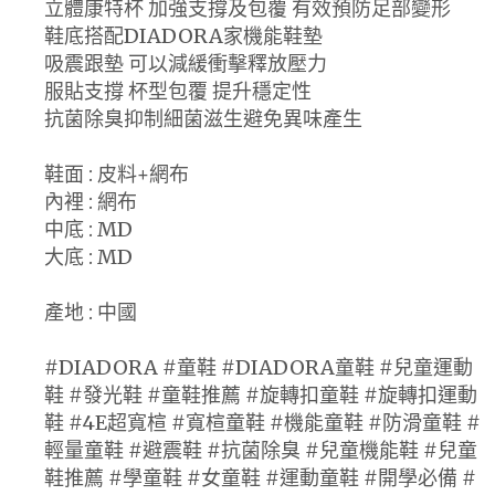
立體康特杯 加強支撐及包覆 有效預防足部變形
鞋底搭配DIADORA家機能鞋墊
吸震跟墊 可以減緩衝擊釋放壓力
服貼支撐 杯型包覆 提升穩定性
抗菌除臭抑制細菌滋生避免異味產生
鞋面 : 皮料+網布
內裡 : 網布
中底 : MD
大底 : MD
產地 : 中國
#DIADORA #童鞋 #DIADORA童鞋 #兒童運動
鞋 #發光鞋 #童鞋推薦 #旋轉扣童鞋 #旋轉扣運動
鞋 #4E超寬楦 #寬楦童鞋 #機能童鞋 #防滑童鞋 #
輕量童鞋 #避震鞋 #抗菌除臭 #兒童機能鞋 #兒童
鞋推薦 #學童鞋 #女童鞋 #運動童鞋 #開學必備 #