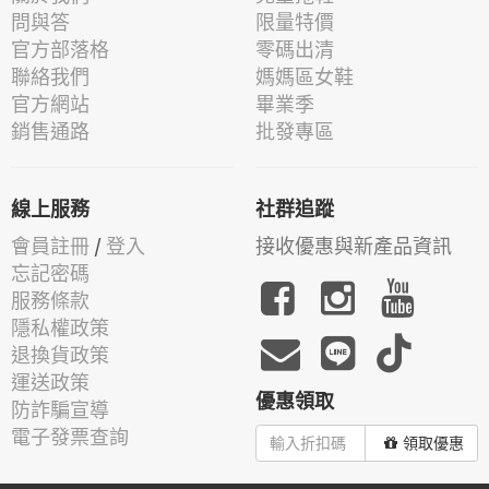
問與答
限量特價
官方部落格
零碼出清
聯絡我們
媽媽區女鞋
官方網站
畢業季
銷售通路
批發專區
線上服務
社群追蹤
會員註冊
/
登入
接收優惠與新產品資訊
忘記密碼
服務條款
隱私權政策
退換貨政策
運送政策
優惠領取
防詐騙宣導
電子發票查詢
領取優惠