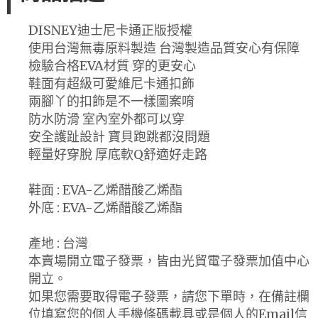
DISNEY迪士尼卡通正版授權
使用台灣無毒原料製造 台灣製造品質安心有保障
檢驗合格EVA材質 穿的更安心
鞋面有超級可愛維尼卡通扣飾
兩腳丫的扣飾是不一樣圖案唷
防水防滑 室內室外都可以穿
安全護趾設計 寶貝跑跳都沒問題
輕量好穿脫 厚底軟Q舒適好走路
鞋面 : EVA-乙烯醋酸乙烯酯
外底 : EVA-乙烯醋酸乙烯酯
產地 : 台灣
本賣場開立電子發票，皆由光貿電子發票加值中心
開立。
如果您需要取得電子發票，請您下單時，在備註欄
位填寫您的個人手機條碼載具或是個人的Email信