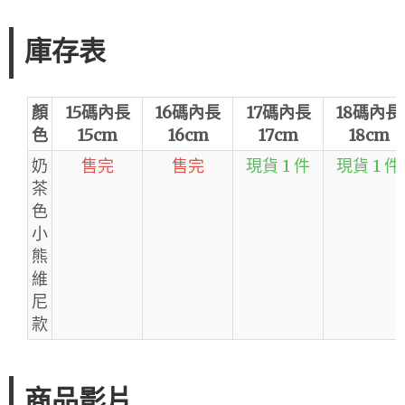
庫存表
顏
15碼內長
16碼內長
17碼內長
18碼內長
色
15cm
16cm
17cm
18cm
奶
售完
售完
現貨 1 件
現貨 1 件
茶
色
小
熊
維
尼
款
商品影片