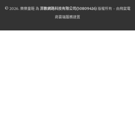
© 2026.
樂樂童鞋
為
菲數網路科技有限公司(50809416)
版權所有 - 由
飛鼠電
商雲端服務
建置