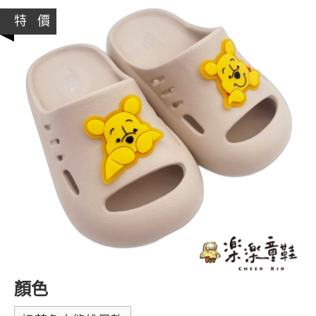
特 價
顏色