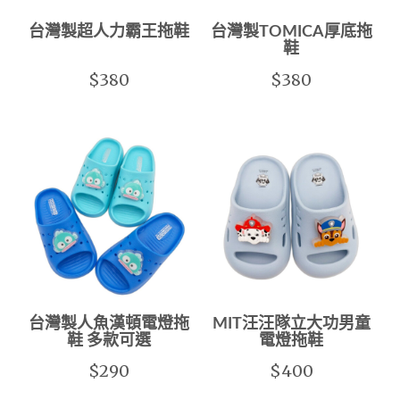
台灣製超人力霸王拖鞋
台灣製TOMICA厚底拖
鞋
$380
$380
台灣製人魚漢頓電燈拖
MIT汪汪隊立大功男童
鞋 多款可選
電燈拖鞋
$290
$400