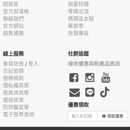
問與答
限量特價
官方部落格
零碼出清
聯絡我們
媽媽區女鞋
官方網站
畢業季
銷售通路
批發專區
線上服務
社群追蹤
會員註冊
/
登入
接收優惠與新產品資訊
忘記密碼
服務條款
隱私權政策
退換貨政策
運送政策
優惠領取
防詐騙宣導
電子發票查詢
領取優惠