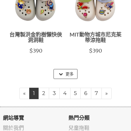
台灣製洪金豹樹懶快俠
MIT動物方城市尼克茱
洞洞鞋
蒂涼拖鞋
$390
$390
更多
«
1
2
3
4
5
6
7
»
網站導覽
熱門分類
關於我們
兒童拖鞋