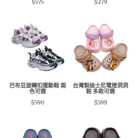
$575
$279
巴布豆旋轉扣運動鞋 兩
台灣製迪士尼電燈洞洞
色可選
鞋 多款可選
$590
$599