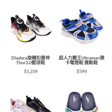
Diadora旋轉扣雷神
超人力霸王Ultraman德
Thor3.0籃球鞋
卡電燈鞋 運動鞋
$1,259
$599