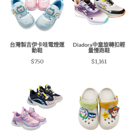
台灣製吉伊卡哇電燈運
Diadora中童旋轉扣輕
動鞋
量慢跑鞋
$750
$1,161