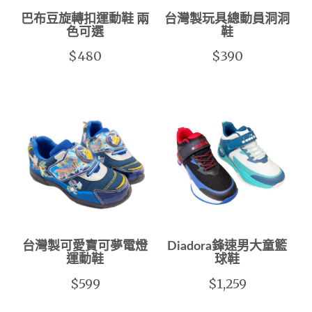
巴布豆旋轉扣運動鞋 兩
台灣製玩具總動員洞洞
色可選
鞋
$480
$390
台灣製可愛寶可夢電燈
Diadora鋒速男大童籃
運動鞋
球鞋
$599
$1,259