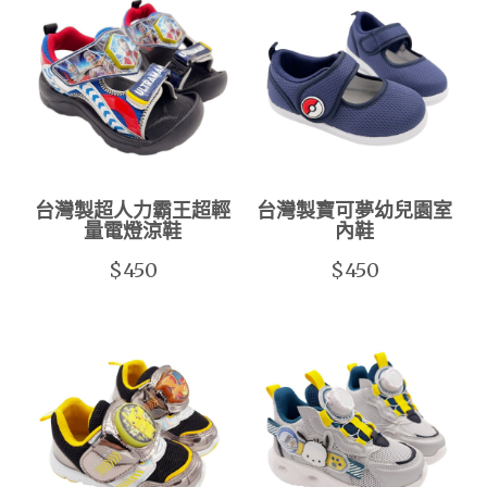
台灣製超人力霸王超輕
台灣製寶可夢幼兒園室
量電燈涼鞋
內鞋
$450
$450