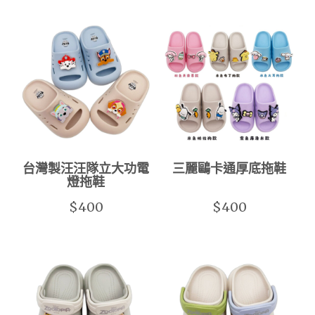
台灣製汪汪隊立大功電
三麗鷗卡通厚底拖鞋
燈拖鞋
$400
$400