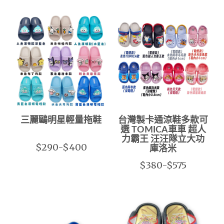
三麗鷗明星輕量拖鞋
台灣製卡通涼鞋多款可
選 TOMICA車車 超人
力霸王 汪汪隊立大功
$290-$400
庫洛米
$380-$575