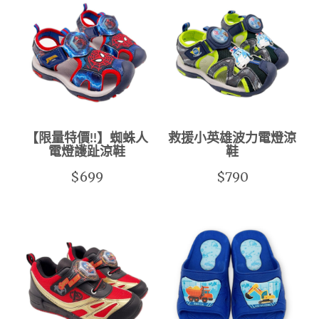
【限量特價!!】蜘蛛人
救援小英雄波力電燈涼
電燈護趾涼鞋
鞋
$699
$790