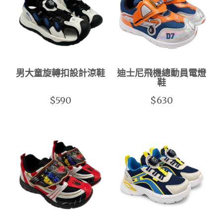
男大童旋轉扣設計涼鞋
迪士尼飛機總動員電燈
鞋
$590
$630