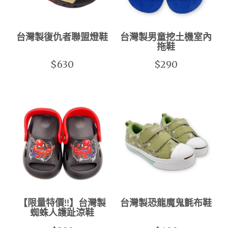
台灣製復仇者聯盟燈鞋
台灣製男童挖土機室內
拖鞋
$630
$290
【限量特價!!】台灣製
台灣製恐龍魔鬼氈布鞋
蜘蛛人護趾涼鞋