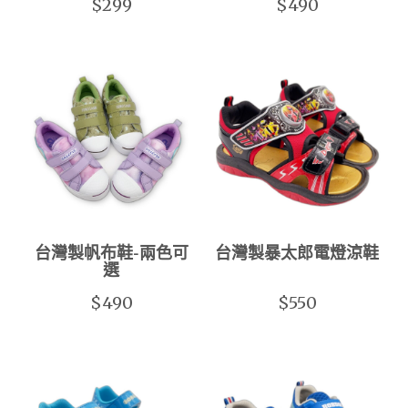
$299
$490
台灣製帆布鞋-兩色可
台灣製暴太郎電燈涼鞋
選
$490
$550