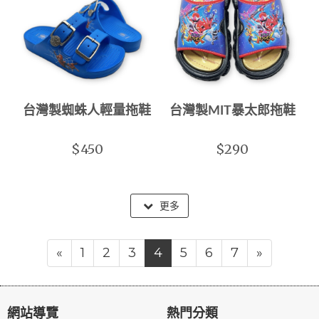
台灣製蜘蛛人輕量拖鞋
台灣製MIT暴太郎拖鞋
$450
$290
更多
«
1
2
3
4
5
6
7
»
網站導覽
熱門分類