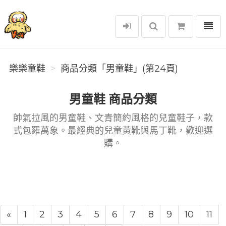
選單
樂樂童鞋
樂樂童鞋
商品分類「男童鞋」(第24頁)
男童鞋 商品分類
帥氣拉風的男童鞋、文青簡約風格的兒童鞋子，款
式包羅萬象。最經典的兒童黃靴與馬丁靴，歡迎選
購。
«
1
2
3
4
5
6
7
8
9
10
11