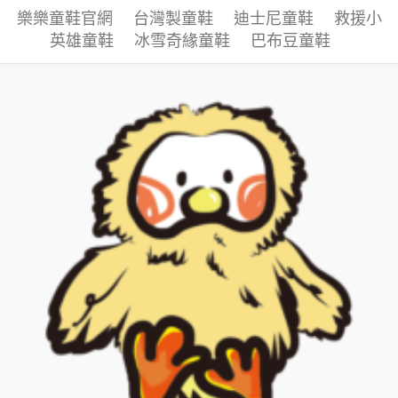
樂樂童鞋官網
台灣製童鞋
迪士尼童鞋
救援小
英雄童鞋
冰雪奇緣童鞋
巴布豆童鞋