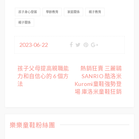
孩子身心發展
學齡教育
家庭關係
親子教育
親子關係
2023-06-22
文
孩子父母提高親職能
熱銷狂賣 三麗鷗
力和自信心的 6 個方
SANRIO 酷洛米
章
法
Kuromi童鞋強勢登
導
場 庫洛米童鞋狂銷
覽
樂樂童鞋粉絲團