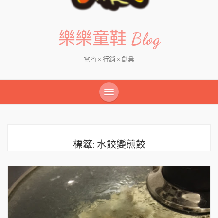
樂樂童鞋 Blog
電商 x 行銷 x 創業
標籤:
水餃變煎餃