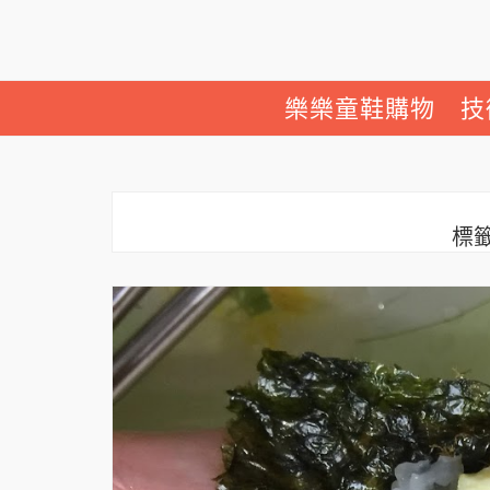
樂樂童鞋購物
技
標籤