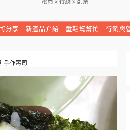
電商 x 行銷 x 創業
術分享
新產品介紹
童鞋幫幫忙
行銷與
:
手作壽司