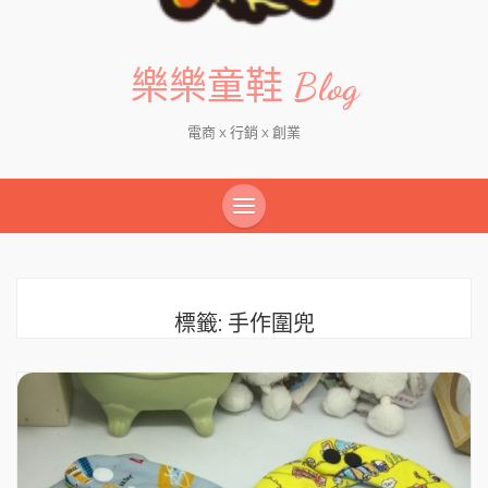
樂樂童鞋 Blog
電商 x 行銷 x 創業
標籤:
手作圍兜