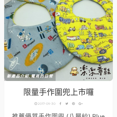
,
新產品介紹
電商的日常
限量手作圍兜上市囉
2017-09-30
推薦優質手作圍兜 (八層紗) Blue