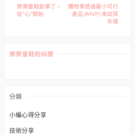
文
樂樂童鞋創業了 ~
購物車透過最小可行
從”心”開始
產品 (MVP) 來試探
章
市場
導
覽
樂樂童鞋粉絲團
分類
小編心得分享
技術分享